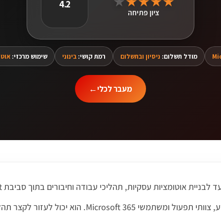
★
★
★
★
★
4.2
ציון פתיחה
Mi
מודל תשלום:
ניסיון ובתשלום
רמת קושי:
בינוני
שימוש מרכזי:
אוטו
מעבר לכלי
←
הכלי מתאים בעיקר לארגונים, מנהלי מערכות מידע, צוותי תפ