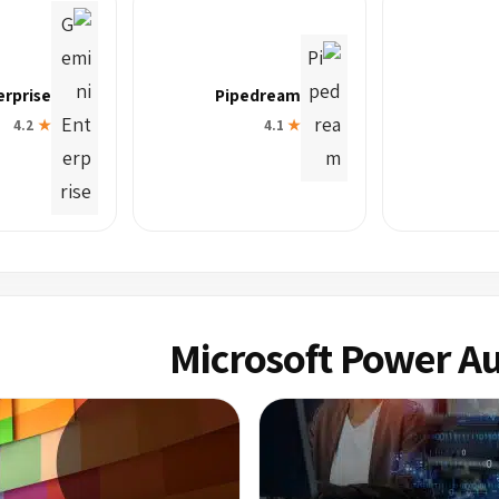
erprise
Pipedream
4.2
★
4.1
★