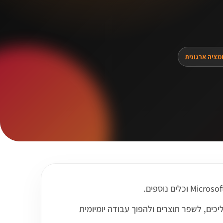
מציה ארגונית
עול ומשתמשי Microsoft 365. הוא יכול לעזור לקצר תהליכים, לשפר תוצרים ולהפוך עבודה יומיומית