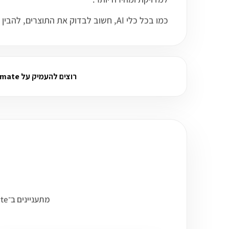
כמו בכל כלי AI, חשוב לבדוק את התוצרים, להבין את המגבלות ולהשתמש בו כחלק מתהליך עבודה מקצועי ולא כתחליף מלא לשיקול דעת אנושי.
רוצים להעמיק על Microsoft Power Automate? שאלו ב-AI: