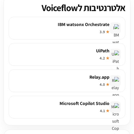
אלטרנטיבות לVoiceflow
IBM watsonx Orchestrate
3.9
★
UiPath
4.2
★
Relay.app
4.0
★
Microsoft Copilot Studio
4.1
★