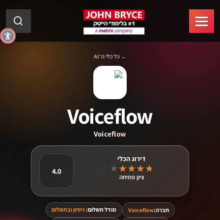
← כל כלי ה־AI
Voiceflow
Voiceflow
★
★
★
★
★
4.0
ציון פתיחה
מודל תשלום:
ניסיון ובתשלום
חברה:
Voiceflow