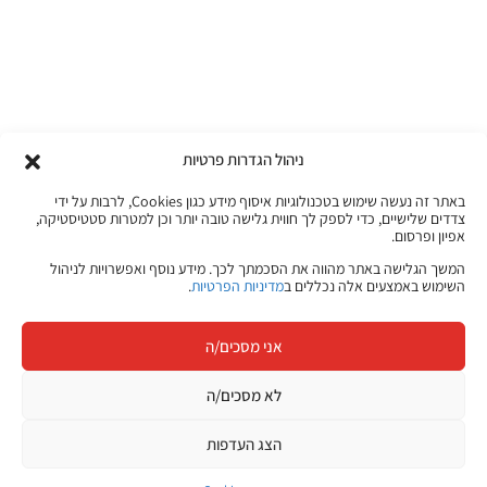
קורסים אונליין
ניהול הגדרות פרטיות
מגוון ערכות מקוונות ללמידה עצמית
באתר זה נעשה שימוש בטכנולוגיות איסוף מידע כגון Cookies, לרבות על ידי
צדדים שלישיים, כדי לספק לך חווית גלישה טובה יותר וכן למטרות סטטיסטיקה,
מכל מקום ובכל זמן שנוח לכם!
אפיון ופרסום.
המשך הגלישה באתר מהווה את הסכמתך לכך. מידע נוסף ואפשרויות לניהול
השימוש באמצעים אלה נכללים ב
מדיניות הפרטיות
.
לפרטים לחצו כאן
אני מסכים/ה
לא מסכים/ה
הצג העדפות
קורסים מקוונים