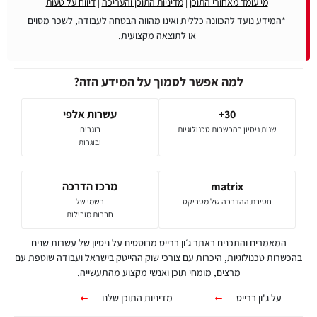
מי עומד מאחורי התוכן
|
מדיניות התוכן והעריכה
|
דיווח על טעות
*המידע נועד להכוונה כללית ואינו מהווה הבטחה לעבודה, לשכר מסוים
או לתוצאה מקצועית.
למה אפשר לסמוך על המידע הזה?
30+
עשרות אלפי
שנות ניסיון בהכשרות טכנולוגיות
בוגרים
ובוגרות
matrix
מרכז הדרכה
חטיבת ההדרכה של מטריקס
רשמי של
חברות מובילות
המאמרים והתכנים באתר ג׳ון ברייס מבוססים על ניסיון של עשרות שנים
בהכשרות טכנולוגיות, היכרות עם צורכי שוק ההייטק בישראל ועבודה שוטפת עם
מרצים, מומחי תוכן ואנשי מקצוע מהתעשייה.
על ג'ון ברייס
מדיניות התוכן שלנו