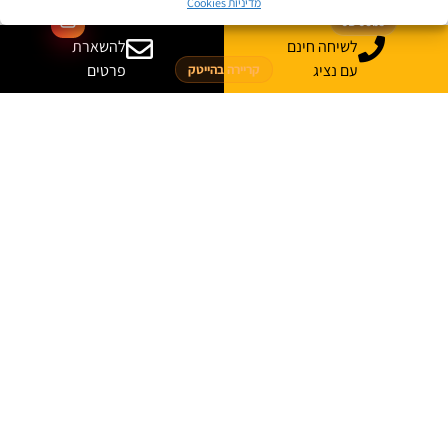
מדיניות Cookies
JB Jobs
לשיחה חינם
להשארת
עם נציג
פרטים
קריירה בהייטק
הצעד הבא שלך
מתחיל כאן
היכנסו ללוח המשרות של ג׳ון ברייס וגלו הזדמנויות חדשות בתחומי
ההייטק, הדאטה, הסייבר, הפיתוח, התשתיות ועוד.
משרות בתחומי טכנולוגיה והייטק
מתאים לבוגרים ולמחפשי עבודה
עדכונים והזדמנויות במקום אחד
לצפייה במשרות
לוח המשרות של ג׳ון ברייס