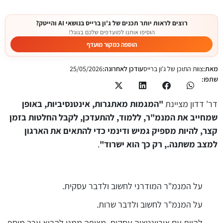
רוצים לראות יותר תכנים של ג'ון ברייס בנושאי AI והייטק?
הוסיפו אותנו למועדפים שלכם בגוגל!
הוספה כמקור מועדף
מאת:
צוות התוכן של ג'ון ברייס
עודכן לאחרונה:
25/05/2026
שתפו:
דר' דדון מציינת
"המגמות מאתגרות, אינטנסיביות, באופן
שמחייב את המנמ"ר, ללמוד, להתעדכן, לקבל החלטות בזמן
קצר, להיות מספיק גמיש ודינמי כדי להתאים את הארגון
למצב משתנה., רק כך הוא ישרוד"
.
על המנמ"ר המודרני לחשוב ולדבר עסקית.
על המנמ"ר לחשוב ולדבר שרות.
להיות עם אוריינטציה עסקית, מצופה ממנו להביא ערך מוסף