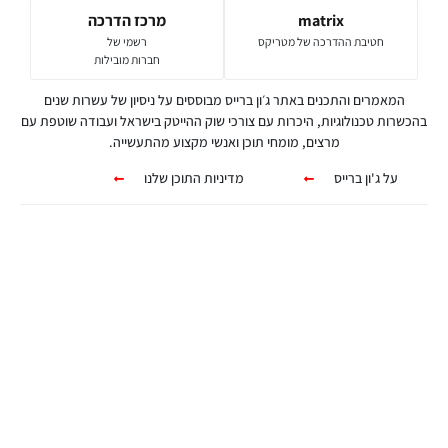
matrix
מרכז הדרכה
חטיבת ההדרכה של מטריקס
רשמי של
חברות מובילות
המאמרים והתכנים באתר ג׳ון ברייס מבוססים על ניסיון של עשרות שנים
בהכשרות טכנולוגיות, היכרות עם צורכי שוק ההייטק בישראל ועבודה שוטפת עם
מרצים, מומחי תוכן ואנשי מקצוע מהתעשייה.
על ג'ון ברייס
מדיניות התוכן שלנו
קורסים אונליין
מגוון ערכות מקוונות ללמידה עצמית
מכל מקום ובכל זמן שנוח לכם!