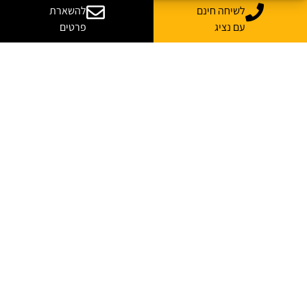
עסקת ענק ישראלית בסייבר: Cyera בדרך לרכוש את Oasis Security
לשיחה חינם
להשארת
בכמיליארד דולר
עם נציג
פרטים
אחת מעסקאות הסייבר המסקרנות של שנת 2026 נחשפה ממש לאחרונה: חברת Cyera
הודיעה כי חתמה על הצהרת כוונות לרכישת הסטארטאפ הישראלי Oasis Security,
בעסקה המוערכת בכמיליארד דולר, והיא כפופה לחתימה על הסכם מחייב ולהשלמת
התנאים הנדרשים.
קרא עוד »
מנהל מערכות מידע ומנמ״ר (CIO): תפקיד, אחריות, כישורים ושכר
CIO שאלון קצר למנהליםהאם הכשרת מנמ״רים מתאימה לשלב הבא שלכם? ענו על 6
שאלות וגלו מהו הכיוון הניהולי והטכנולוגי המתאים לכם. מעבר לשאלון ↓ מה