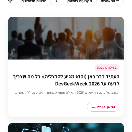
כל המאמרים
מקצועות בהייטק
AI
חדשות טכנולוגיה
קורסים מ
בדיקות תוכנה
העתיד כבר כאן (והוא מגיע להרצליה): כל מה שצריך
לדעת על DevGeekWeek 2026
הקצב של עולם ההייטק ב-2026 הוא לא פחות ממסחרר. אם פעם "להישאר…
המשך קריאה