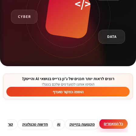
CYBER
DATA
רוצים לראות יותר תכנים של ג'ון ברייס בנושאי AI והייטק?
הוסיפו אותנו למועדפים שלכם בגוגל!
הוספה כמקור מועדף
כל המאמרים
מקצועות בהייטק
AI
חדשות טכנולוגיה
קורסים מ