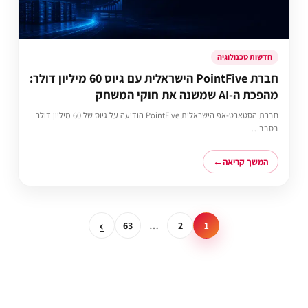
חדשות טכנולוגיה
חברת PointFive הישראלית עם גיוס 60 מיליון דולר:
מהפכת ה-AI שמשנה את חוקי המשחק
חברת הסטארט-אפ הישראלית PointFive הודיעה על גיוס של 60 מיליון דולר
בסבב…
המשך קריאה
›
63
…
2
1