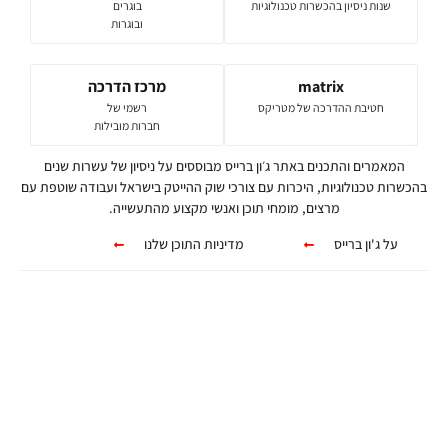
שנות ניסיון בהכשרות טכנולוגיות
בוגרים
ובוגרות
matrix
מרכז הדרכה
חטיבת ההדרכה של מטריקס
רשמי של
חברות מובילות
המאמרים והתכנים באתר ג׳ון ברייס מבוססים על ניסיון של עשרות שנים
בהכשרות טכנולוגיות, היכרות עם צורכי שוק ההייטק בישראל ועבודה שוטפת עם
מרצים, מומחי תוכן ואנשי מקצוע מהתעשייה.
על ג'ון ברייס
מדיניות התוכן שלנו
קורסים אונליין
מגוון ערכות מקוונות ללמידה עצמית