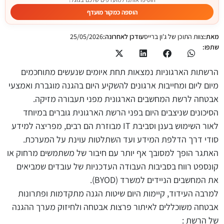
הוספה כמקור מועדף
מאת:
צוות התוכן של ג'ון ברייס
עודכן לאחרונה:
25/05/2026
שתפו:
הרשתות הארגוניות נמצאות תחת איומים שנעשים מתוחכמים
מיום ליום ומחייבות ארגונים להשקיע היום בהגנה מוגברת ואמצעי
אבטחה לרשת המחשבים הארגונית מפני תעבורה מזיקה.
הסיכונים שניצבים היום בפני הרשת הארגונית גוברים במיוחד
לאור השימוש בענן וסביבת IT מבוזרת הם רבים, מפריצה למידע
סודי דרך הדלפת המידע ועד השתלטות עוינת על המערכת.
האתגר הופך למסובך אף יותר עם חיבור של משתמשים מרחוק או
קונספט רווח בסביבות העבודה העדכניות של עובדים שמביאים
את המחשבים הניידים למשרד (BYOD).
למרבה העידוד, קיימות היום שיטות הגנה מתקדמות ופתרונות
אבטחה משוכללים לאיתור פרצות אבטחה ולחיזוק מערך ההגנה
של הרשת :