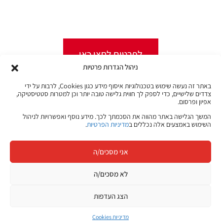
מכל מקום ובכל זמן שנוח לכם!
לפרטים לחצו כאן
ניהול הגדרות פרטיות
באתר זה נעשה שימוש בטכנולוגיות איסוף מידע כגון Cookies, לרבות על ידי
צדדים שלישיים, כדי לספק לך חווית גלישה טובה יותר וכן למטרות סטטיסטיקה,
אפיון ופרסום.
קורסים מקוונים
המשך הגלישה באתר מהווה את הסכמתך לכך. מידע נוסף ואפשרויות לניהול
השימוש באמצעים אלה נכללים ב
מדיניות הפרטיות
.
JB Jobs
אני מסכים/ה
קריירה בהייטק
לא מסכים/ה
הצעד הבא שלך
הצג העדפות
מתחיל כאן
היכנסו ללוח המשרות של ג׳ון ברייס וגלו הזדמנויות חדשות בתחומי
מדיניות Cookies