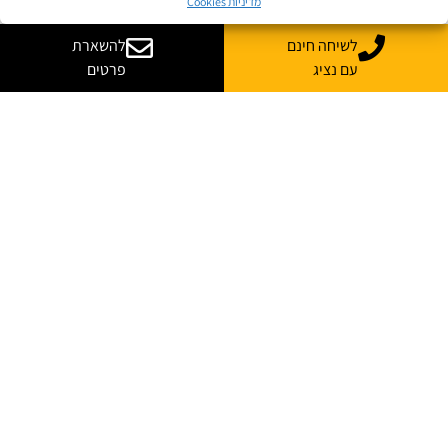
מדיניות Cookies
לשיחה חינם
להשארת
עם נציג
פרטים
יש לך שאלות? רוצה
עוד מידע?
נשמח לייעץ, ללוות ולענות על כל השאלות
*
שם מלא