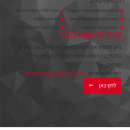
רלוונטיים וייעודיים.
מרצים מומחים ומנוסים מהתעשייה
חוויית למידה חדשנית ומקיפה
למידה מתקדמת בהתאמה אישית
ליווי וייעוץ מקצועי
התפתחות ושדרוג מקצועי
חומרי לימוד ייחודיים ובלעדיים
קורס לארגונים בלבד
ניתן להזמין את הקורס במתכונת של קבוצה מארגון
בלבד, בהתאמה אישית לצורך המקצועי ובלו"ז
מותאם.
לפרטים נוספים:
Muzman@johnbryce.co.il
לחץ כאן