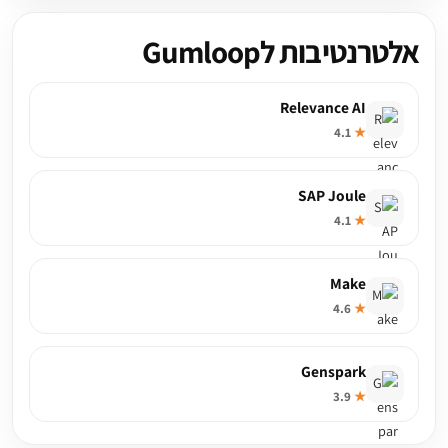
אלטרנטיבות לGumloop
Relevance AI
4.1
★
SAP Joule
4.1
★
Make
4.6
★
Genspark
3.9
★