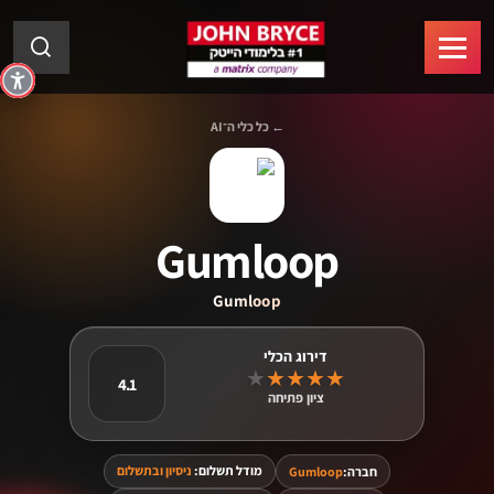
← כל כלי ה־AI
Gumloop
Gumloop
★
★
★
★
★
4.1
ציון פתיחה
מודל תשלום:
ניסיון ובתשלום
חברה:
Gumloop