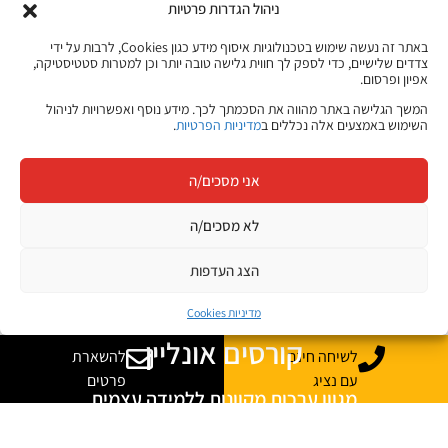
ניהול הגדרות פרטיות
באתר זה נעשה שימוש בטכנולוגיות איסוף מידע כגון Cookies, לרבות על ידי
matrix
מרכז הדרכה
צדדים שלישיים, כדי לספק לך חווית גלישה טובה יותר וכן למטרות סטטיסטיקה,
חטיבת ההדרכה של מטריקס
רשמי של
אפיון ופרסום.
חברות מובילות
המשך הגלישה באתר מהווה את הסכמתך לכך. מידע נוסף ואפשרויות לניהול
השימוש באמצעים אלה נכללים ב
מדיניות הפרטיות
.
המאמרים והתכנים באתר ג׳ון ברייס מבוססים על ניסיון של עשרות שנים
בהכשרות טכנולוגיות, היכרות עם צורכי שוק ההייטק בישראל ועבודה שוטפת עם
מרצים, מומחי תוכן ואנשי מקצוע מהתעשייה.
אני מסכים/ה
על ג'ון ברייס
מדיניות התוכן שלנו
לא מסכים/ה
הצג העדפות
מדיניות Cookies
קורסים אונליין
לשיחה חינם
להשארת
עם נציג
פרטים
מגוון ערכות מקוונות ללמידה עצמית
מכל מקום ובכל זמן שנוח לכם!