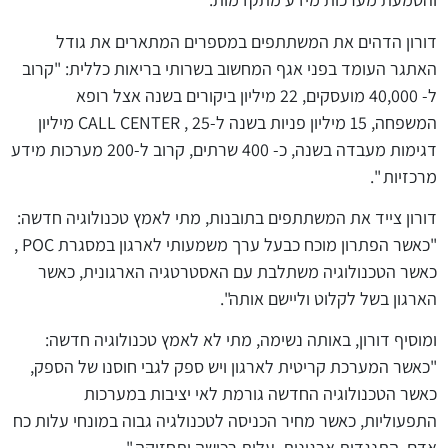
דורון הדהים את המשתתפים במספרים המתארים את גודל
האתגר העומד בפני אגף המחשוב בשרותי בריאות כללית: "קרוב
ל- 40,000 מועסקים, 22 מיליון ביקורים בשנה אצל רופא
המשפחה, 15 מיליון פניות בשנה ל-CALL CENTER , 25 מיליון
דגימות מעבדה בשנה, כ- 400 שרתים, קרוב ל-200 מערכות מידע
מרכזיות ".
דורון צייד את המשתתפים בתובנות, מתי לאמץ טכנולוגיה חדשה:
"כאשר הפתרון מוכח כבעל ערך משמעותי לארגון במסגרת POC ,
כאשר הטכנולוגיה משתלבת עם האסטרטגיה הארגונית, כאשר
הארגון בשל לקלוט וליישם אותה".
ומוסיף דורון, באותה נשימה, מתי לא לאמץ טכנולוגיה חדשה:
"כאשר המערכת קריטית לארגון ויש ספק לגבי חוסנו של הספק,
כאשר הטכנולוגיה החדשה גורמת לאי יציבות במערכות
התפעוליות, כאשר מחיר הכניסה לטכנולגיה גבוה במונחי עלות כח
אדם, התנגדות ארגונית, עלות רכישה ותחזוקה ".