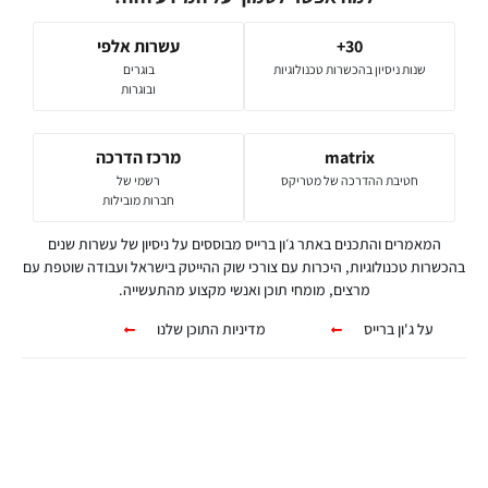
30+
עשרות אלפי
שנות ניסיון בהכשרות טכנולוגיות
בוגרים
ובוגרות
matrix
מרכז הדרכה
חטיבת ההדרכה של מטריקס
רשמי של
חברות מובילות
המאמרים והתכנים באתר ג׳ון ברייס מבוססים על ניסיון של עשרות שנים
בהכשרות טכנולוגיות, היכרות עם צורכי שוק ההייטק בישראל ועבודה שוטפת עם
מרצים, מומחי תוכן ואנשי מקצוע מהתעשייה.
על ג'ון ברייס
מדיניות התוכן שלנו
קורסים אונליין