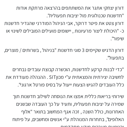
דורון יצחקי אתגר את המשתתפים בהרצאה מרתקת אודות
"חדשנות טכנולוגית מול יציבות תפעולית".
דורון צטט את פיטר דרוקר, אבי הניהול המודרני שהגדיר חדשנות
כ- "היכולת ליצור מרעיונות , יישומים מועילים המובילים לשינוי או
שיפור".
דורון הדגיש שקיימים 3 סוגי חדשנות "בניהול , בשרותים / מוצרים,
בתפעול".
"כדי לבנות קרקע לחדשנות, הוכשרה קבוצת עובדים נבחרים
לחשיבה יצירתית והמצאתית ע"י מכוןSIT . ההנהלה מעודדת את
כלל העובדים להגיש הצעות ייעול על בסיס פורטל ארגוני".
שירותי בריאות כללית אמצו את הנוסחה לשילוב חדשנות תוך
שמירה על יציבות תפעולית, ותעיד על כך העובדה שבשנים
האחרונות, כולל השנה , זכה אגף המחשוב בתואר "אלוף
האלופים", בתחרות המנוהלת ע"י אנשים ומחשבים, על פיתוח
והטמעת מערכות מידע מתקדמות.