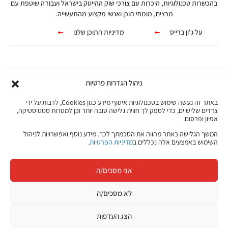
בהכשרות טכנולוגיות, היכרות עם צורכי שוק ההייטק בישראל ועבודה שוטפת עם
מרצים, מומחי תוכן ואנשי מקצוע מהתעשייה.
על ג'ון ברייס
מדיניות התוכן שלנו
ניהול הגדרות פרטיות
קורסים אונליין
באתר זה נעשה שימוש בטכנולוגיות איסוף מידע כגון Cookies, לרבות על ידי
צדדים שלישיים, כדי לספק לך חווית גלישה טובה יותר וכן למטרות סטטיסטיקה,
אפיון ופרסום.
מגוון ערכות מקוונות ללמידה עצמית
המשך הגלישה באתר מהווה את הסכמתך לכך. מידע נוסף ואפשרויות לניהול
השימוש באמצעים אלה נכללים ב
מדיניות הפרטיות
.
מכל מקום ובכל זמן שנוח לכם!
אני מסכים/ה
לפרטים לחצו כאן
לא מסכים/ה
הצג העדפות