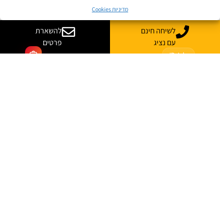
מדיניות Cookies
קורסים מקוונים
לשיחה חינם
להשארת
עם נציג
פרטים
JB Jobs
קריירה בהייטק
הצעד הבא שלך
מתחיל כאן
היכנסו ללוח המשרות של ג׳ון ברייס וגלו הזדמנויות חדשות בתחומי
ההייטק, הדאטה, הסייבר, הפיתוח, התשתיות ועוד.
משרות בתחומי טכנולוגיה והייטק
מתאים לבוגרים ולמחפשי עבודה
עדכונים והזדמנויות במקום אחד