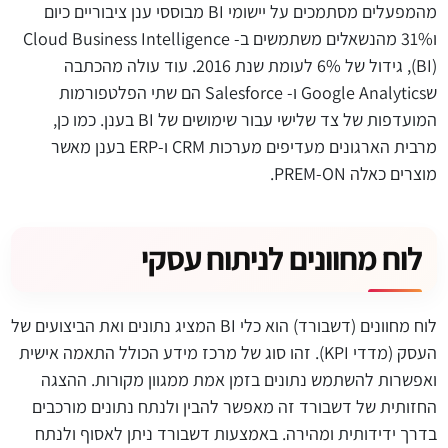
מהמפעלים מסתמכים על יישומי BI מבוססי ענן ציבוריים כיום
ו31% מהנשאלים משתמשים ב- Cloud Business Intelligence
(BI), גידול של 6% לעומת שנת 2016. עוד עולה מהכתבה
שGoogle Analytics ו- Salesforce הם שתי הפלטפורמות
המועדפות של צד שלישי עבור שימושים של BI בענן. כמו כן,
מרבית הארגונים מעדיפים מערכות CRM ו-ERP בענן מאשר
מוצרים כאלה PREM-ON.
לוח מחוונים לניתוח עסקי
לוח מחוונים (דשבורד) הוא כלי BI המציג נתונים ואת הביצועים של
העסק (מדדי KPI). זהו סוג של מרכז מידע הכולל התאמה אישית
ואפשרות להשתמש נתונים בזמן אמת ממגוון מקורות. ההצגה
החזותית של דשבורד זה מאפשר להבין ולנתח נתונים מורכבים
בדרך ידידותית ומהירה. באמצעות דשבורד ניתן לאסוף ולנתח