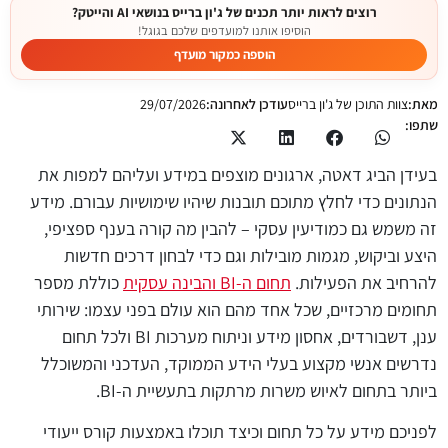
רוצים לראות יותר תכנים של ג'ון ברייס בנושאי AI והייטק?
הוסיפו אותנו למועדפים שלכם בגוגל!
הוספה כמקור מועדף
מאת:
צוות התוכן של ג'ון ברייס
עודכן לאחרונה:
29/07/2026
שתפו:
בעידן הביג דאטה, ארגונים מוצפים במידע ועליהם למפות את
הנתונים כדי לחלץ מתוכם תובנות שיהיו שימושיות עבורם. מידע
זה משמש גם כמודיעין עסקי – להבין מה קורה בענף ספציפי,
היצע וביקוש, מגמות מובילות וגם כדי לבחון דרכים חדשות
להרחיב את הפעילות.
תחום ה-BI והבינה עסקית
כוללת מספר
תחומים מרכזיים, שכל אחד מהם הוא עולם בפני עצמו: שירותי
ענן, דשבורדים, אחסון מידע וניתוח מערכות BI ולכל תחום
נדרשים אנשי מקצוע בעלי הידע הממוקד, העדכני והמשוכלל
ביותר בתחום לאיוש משרות מרתקות בתעשיית ה-BI.
לפניכם מידע על כל תחום וכיצד תוכלו באמצעות קורס ייעודי