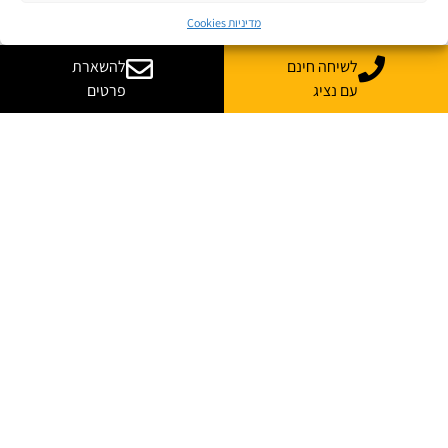
יכולות, ישקיע באנשים, יאמץ כלים חכמים ויפתח תפיסת חוסן
מדיניות Cookies
אמיתית, יוכל להפוך את האיום להזדמנות.
לשיחה חינם
להשארת
בעידן שבו AI תוקף AI, היתרון האמיתי יהיה שייך לאנשים שיידעו
עם נציג
פרטים
להבין את שני הצדדים של המשוואה: גם את הטכנולוגיה שמייצרת
את הסיכון, וגם את הידע המקצועי שנדרש כדי להגן מפניו.
רוצים להעמיק על הסייבר בביקושי שיא, ואתגרים חדשים
עוד לפנינו – זה הזמן להצטרף לתחום הכי חם?
לחצו לקבלת סיכום AI
Claude
ChatGPT
Gemini
Perplexity