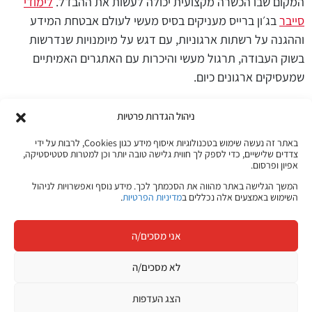
המקום שבו הכשרה מקצועית יכולה לעשות את ההבדל.
לימודי
סייבר
בג׳ון ברייס מעניקים בסיס מעשי לעולם אבטחת המידע
וההגנה על רשתות ארגוניות, עם דגש על מיומנויות שנדרשות
בשוק העבודה, תרגול מעשי והיכרות עם האתגרים האמיתיים
שמעסיקים ארגונים כיום.
ניהול הגדרות פרטיות
באתר זה נעשה שימוש בטכנולוגיות איסוף מידע כגון Cookies, לרבות על ידי
צדדים שלישיים, כדי לספק לך חווית גלישה טובה יותר וכן למטרות סטטיסטיקה,
לסיכום, החשיפה סביב Claude Mythos היא לא רק סיפור על
אפיון ופרסום.
מודל AI חדש. היא תמרור אזהרה לעולם העסקי כולו, אבל גם
המשך הגלישה באתר מהווה את הסכמתך לכך. מידע נוסף ואפשרויות לניהול
סימן ברור למי שמסתכל על שוק העבודה של השנים הקרובות.
השימוש באמצעים אלה נכללים ב
מדיניות הפרטיות
.
המציאות שבה חולשות מתגלות מהר יותר, מתקפות נבנות בצורה
חכמה יותר והגנה דורשת תגובה רציפה יותר, מחייבת ארגונים
אני מסכים/ה
לחשוב מחדש על אבטחת המידע שלהם.
לא מסכים/ה
מי שימשיך להתייחס לסייבר כאל שכבת הגנה טכנית בלבד, עלול
לגלות שהעולם התקדם מהר יותר מהמערכות שלו. מי שיבנה
הצג העדפות