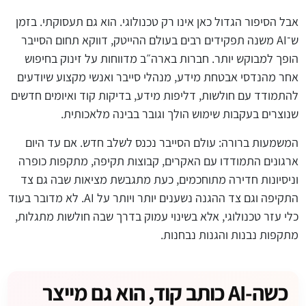
אבל הסיפור הגדול כאן אינו רק טכנולוגי. הוא גם תעסוקתי. בזמן
ש־AI משנה תפקידים רבים בעולם ההייטק, דווקא תחום הסייבר
הופך למבוקש יותר. חברות בארה״ב מדווחות על זינוק בחיפוש
אחר מהנדסי אבטחת מידע, מנהלי סייבר ואנשי מקצוע שיודעים
להתמודד עם חולשות, דליפות מידע, בדיקות קוד ואיומים חדשים
שנוצרים בעקבות שימוש הולך וגובר בבינה מלאכותית.
המשמעות ברורה: עולם הסייבר נכנס לשלב חדש. אם עד היום
ארגונים התמודדו עם האקרים, קבוצות תקיפה, מתקפות כופרה
וניסיונות חדירה מתוחכמים, כעת מתגבשת מציאות שבה גם צד
התקיפה וגם צד ההגנה נשענים יותר ויותר על AI. לא מדובר בעוד
כלי עזר טכנולוגי, אלא בשינוי עמוק בדרך שבה חולשות מתגלות,
מתקפות נבנות והגנות נבחנות.
כשה-AI כותב קוד, הוא גם מייצר