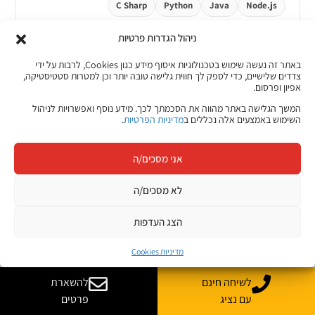
C Sharp
Python
Java
Node.js
ניהול הגדרות פרטיות
באתר זה נעשה שימוש בטכנולוגיות איסוף מידע כגון Cookies, לרבות על ידי
צדדים שלישיים, כדי לספק לך חווית גלישה טובה יותר וכן למטרות סטטיסטיקה,
בסיס נתונים
אפיון ופרסום.
המשך הגלישה באתר מהווה את הסכמתך לכך. מידע נוסף ואפשרויות לניהול
השימוש באמצעים אלה נכללים ב
מדיניות הפרטיות
.
בסיס הנתונים הוא המקום שבו נשמר המידע
שהמוצר צריך.
אני מסכים/ה
המידע יכול לכלול משתמשים, מוצרים, הזמנות,
לא מסכים/ה
תשלומים, הודעות, קורסים, ציונים, פגישות או כל פרט
אחר שהמערכת צריכה לזכור.
הצג העדפות
Full Stack
›
בסיסי נתונים כמו PostgreSQL ו MySQL שומרים מידע
הכירו את הקורס המלא
מדיניות Cookies
בטבלאות ובקשרים מסודרים. מערכות כמו MongoDB
מאפשרות לשמור מידע במבנה גמיש יותר.
לשיחה חינם
להשארת
עם נציג
פרטים
MongoDB
MySQL
PostgreSQL