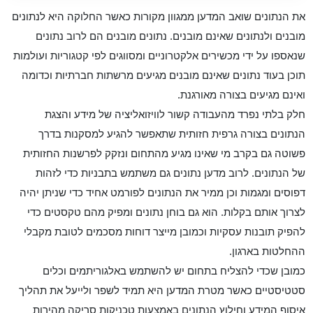
את הנתונים שואב המדען ממגוון מקורות כאשר החלוקה היא לנתונים
מובנים ולנתונים שאינם מובנים. נתונים מובנים הם לרוב נתונים
שנאספו על ידי מכשירים אלקטרוניים ומסווגים לפי קטגוריות ועולמות
תוכן בעוד נתונים שאינם מובנים מגיעים מרשתות חברתיות וכדומה
ואינם מגיעים בצורה מאורגנת.
חלק בלתי נפרד מהעבודה קשור לוויזואליציה של מידע והצגת
הנתונים בצורה גרפית חזותית שתאפשר להגיע למסקנות בדרך
פשוטה גם בקרב מי שאינו מגיע מהתחום ונזקק לפרשנות החזותית
של הנתונים. לרוב מדען נתונים גם משתמש בתבניות כדי לזהות
דפוסים ומגמות וכן ממיר את הנתונים לפורמט אחיד כדי שניתן יהיה
לצרוך אותם בקלות. הוא גם בוחן נתונים ומפיק מהם טקסטים כדי
להפיק תובנות עסקיות וכמובן מייצר דוחות מסכמים לטובת מקבלי
ההחלטות בארגון.
כמובן שכדי להצליח בתחום יש להשתמש באלגוריתמים וכלים
סטטיסטיים כאשר מטרת המדען היא תמיד לשפר ולייעל את תהליך
איסוף המידע וחילוץ הנתונים באמצעות טכניקות סריקה מהירות