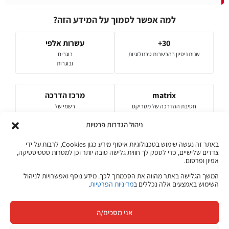
למה אפשר לסמוך על המידע הזה?
30+
עשרות אלפי
שנות ניסיון בהכשרות טכנולוגיות
בוגרים
ובוגרות
matrix
מרכז הדרכה
חטיבת ההדרכה של מטריקס
רשמי של
חברות מובילות
ניהול הגדרות פרטיות
המאמרים והתכנים באתר ג׳ון ברייס מבוססים על ניסיון של עשרות שנים
באתר זה נעשה שימוש בטכנולוגיות איסוף מידע כגון Cookies, לרבות על ידי
בהכשרות טכנולוגיות, היכרות עם צורכי שוק ההייטק בישראל ועבודה שוטפת עם
צדדים שלישיים, כדי לספק לך חווית גלישה טובה יותר וכן למטרות סטטיסטיקה,
מרצים, מומחי תוכן ואנשי מקצוע מהתעשייה.
אפיון ופרסום.
על ג'ון ברייס
מדיניות התוכן שלנו
המשך הגלישה באתר מהווה את הסכמתך לכך. מידע נוסף ואפשרויות לניהול
השימוש באמצעים אלה נכללים ב
מדיניות הפרטיות
.
אני מסכים/ה