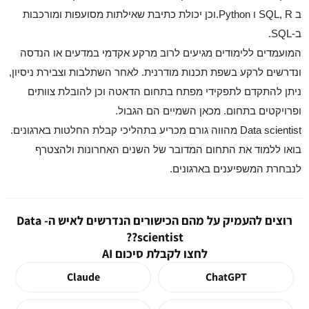
ב
SQL, R
ו
Python
.וכן
יכולת כתיבת שאילתות מסועפות ומורכבות
ב-
SQL
.
המועמדים ללימודים מגיעים לרוב מרקע אקדמי במדעים או הנדסה
ונדרשים לרקע בשפת תכנות מודרנית. לאחר השתלבות וצבירת ניסיון,
ניתן להתקדם לתפקידי מפתח בתחום הדאטה וכן להובלת צוותים
ופרויקטים בתחום. מכאן השמיים הם הגבול.
Data scientist
מהווה גורם מכריע בתהליכי קבלת החלטות בארגונים.
בואו ללמוד את התחום המדובר של השנים האחרונות ולהצטרף
לנבחרת המשפיענים בארגונים.
רוצים להעמיק על מהם הכישורים הנדרשים לאיש ה- Data
scientist??
לחצו לקבלת סיכום AI
Claude
ChatGPT