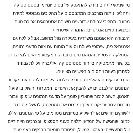
מי שניגש לתחום נדרש להתעסק על בסיס יומיומי בסטטיסטיקה
ותהליכי ניתוח מורכבים המתבססים על תהליכים מבוססי למידת
מכונה. תהליכי עבודה שדורשים חשיבה אסטרטגית ארוכת טווח
וביצוע ניסויים אנליטיים, התמדה ושיטתיות.
העבודה היא אומנם משרדית בעיקרה מול מחשב, אבל כוללת גם
אינטראקציה, שיתופי פעולה וסיעור מוחות עם צוות מדעני נתונים,
המחלקה העסקית והמהנדסים בחברה. המקצוע מתאים למי שניחן
בכישורי מתמטיקה בייחוד סטטיסטיקה ואלגברה ויכולת גבוהה
לפתרון בעיות ויחסים בינאישיים מצוינים.
הבנה עסקית היא אלמנט חיוני להצלחה. על מנת לזהות את מקורות
הנתונים הרלבנטיים יש להבין את היעדים, המטרות והשוק בו פועל
הארגון. חשוב לזכור שהארגון סומך על מדעני הנתונים שיפיקו עבורו
תובנות עסקיות יקרות ערך ומבסס את ההחלטה, למשל, להיכנס
לשווקים חדשים או להשקיע במיזמים מסוימים על פי הנתונים הללו.
כמובן שהגישה של המדען תלויה בענף הספציפי ובצרכים הייחודיים
של התעשייה והארגון. למשל, הפחתת הונאות בבנקים באמצעות